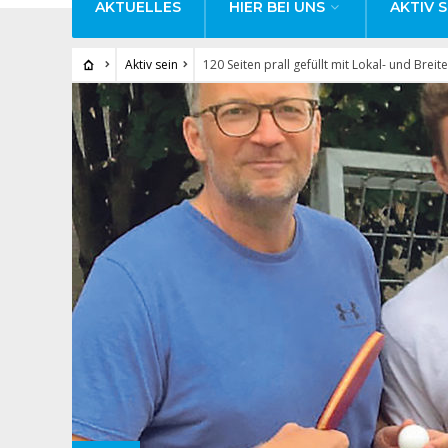
AKTUELLES
HIER BEI UNS
AKTIV S
Aktiv sein
120 Seiten prall gefüllt mit Lokal- und Breit