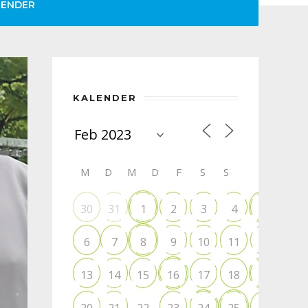
LENDER
KALENDER
M
D
M
D
F
S
S
30
31
1
2
3
4
5
6
7
8
9
10
11
12
13
14
15
16
17
18
19
22