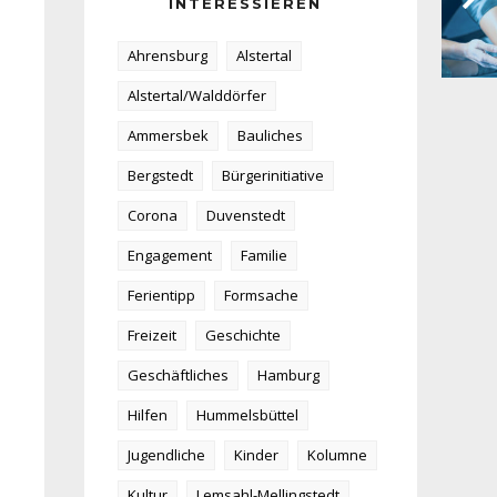
INTERESSIEREN
Ahrensburg
Alstertal
Alstertal/Walddörfer
Ammersbek
Bauliches
Bergstedt
Bürgerinitiative
Corona
Duvenstedt
Engagement
Familie
Ferientipp
Formsache
Freizeit
Geschichte
Geschäftliches
Hamburg
Hilfen
Hummelsbüttel
Jugendliche
Kinder
Kolumne