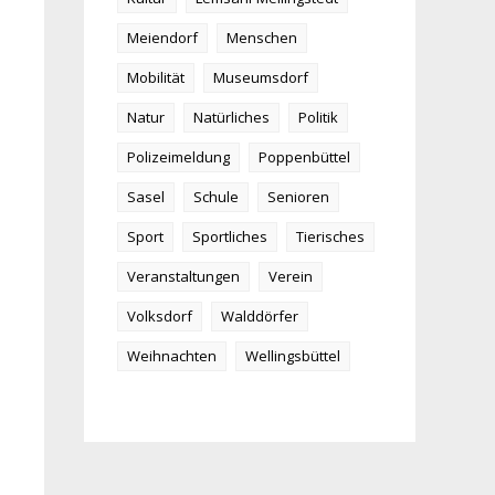
Kultur
Lemsahl-Mellingstedt
Meiendorf
Menschen
Mobilität
Museumsdorf
Natur
Natürliches
Politik
Polizeimeldung
Poppenbüttel
Sasel
Schule
Senioren
Sport
Sportliches
Tierisches
Veranstaltungen
Verein
Volksdorf
Walddörfer
Weihnachten
Wellingsbüttel