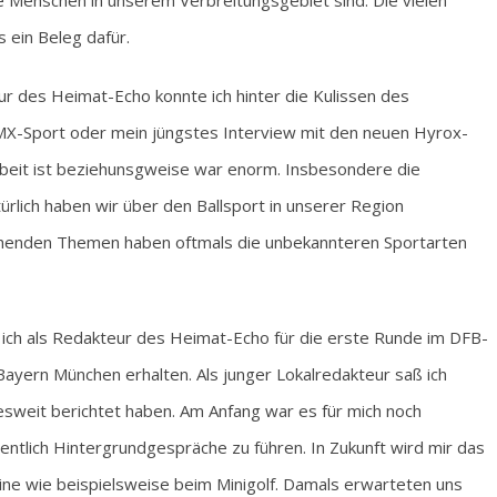
e Menschen in unserem Verbreitungsgebiet sind. Die vielen
 ein Beleg dafür.
ur des Heimat-Echo konnte ich hinter die Kulissen des
X-Sport oder mein jüngstes Interview mit den neuen Hyrox-
Arbeit ist beziehunsgweise war enorm. Insbesondere die
rlich haben wir über den Ballsport in unserer Region
chenden Themen haben oftmals die unbekannteren Sportarten
 ich als Redakteur des Heimat-Echo für die erste Runde im DFB-
yern München erhalten. Als junger Lokalredakteur saß ich
sweit berichtet haben. Am Anfang war es für mich noch
ntlich Hintergrundgespräche zu führen. In Zukunft wird mir das
ine wie beispielsweise beim Minigolf. Damals erwarteten uns