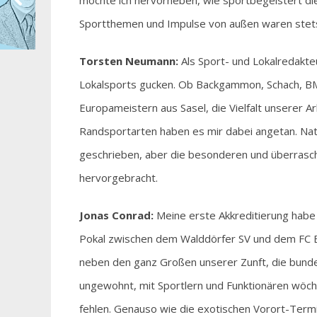
möchte ich hervorheben, wie sportbegeistert di
Sportthemen und Impulse von außen waren stets
Torsten Neumann:
Als Sport- und Lokalredakte
Lokalsports gucken. Ob Backgammon, Schach, BM
Europameistern aus Sasel, die Vielfalt unserer 
Randsportarten haben es mir dabei angetan. Natü
geschrieben, aber die besonderen und überras
hervorgebracht.
Jonas Conrad:
Meine erste Akkreditierung habe
Pokal zwischen dem Walddörfer SV und dem FC Ba
neben den ganz Großen unserer Zunft, die bunde
ungewohnt, mit Sportlern und Funktionären wöche
fehlen. Genauso wie die exotischen Vorort-Term