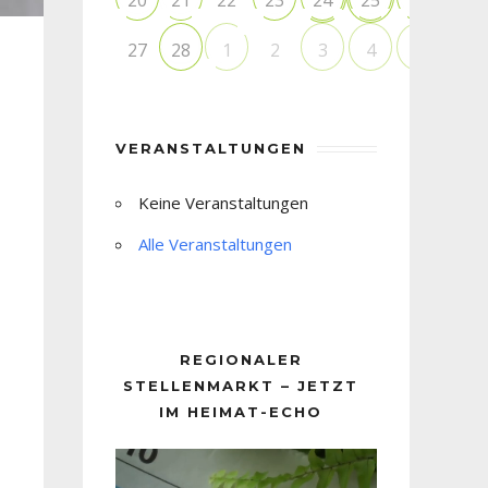
20
21
23
24
25
26
27
2
28
1
3
4
5
VERANSTALTUNGEN
Keine Veranstaltungen
Alle Veranstaltungen
REGIONALER
STELLENMARKT – JETZT
IM HEIMAT-ECHO
Video-