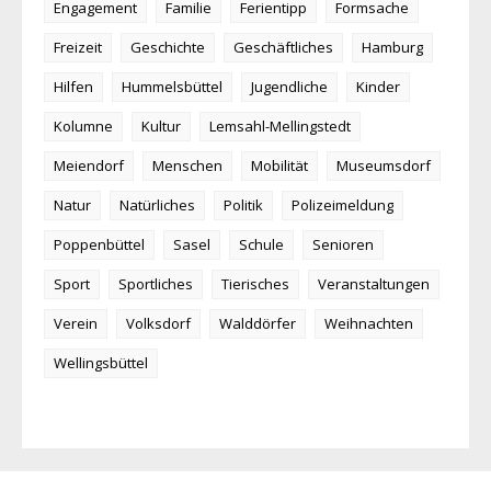
Engagement
Familie
Ferientipp
Formsache
Freizeit
Geschichte
Geschäftliches
Hamburg
Hilfen
Hummelsbüttel
Jugendliche
Kinder
Kolumne
Kultur
Lemsahl-Mellingstedt
Meiendorf
Menschen
Mobilität
Museumsdorf
Natur
Natürliches
Politik
Polizeimeldung
Poppenbüttel
Sasel
Schule
Senioren
Sport
Sportliches
Tierisches
Veranstaltungen
Verein
Volksdorf
Walddörfer
Weihnachten
Wellingsbüttel