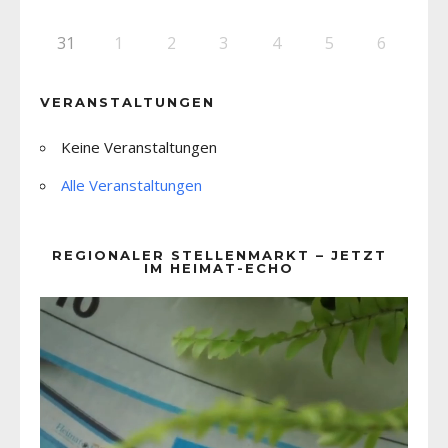
31
1
2
3
4
5
6
VERANSTALTUNGEN
Keine Veranstaltungen
Alle Veranstaltungen
REGIONALER STELLENMARKT – JETZT
IM HEIMAT-ECHO
Video-
Player