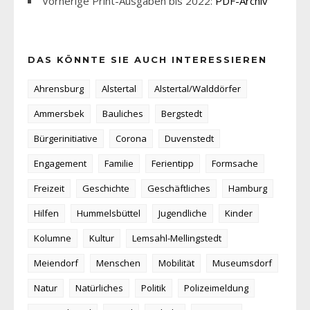
Vorherige Print-Ausgaben bis 2022:
PDF-Archiv
DAS KÖNNTE SIE AUCH INTERESSIEREN
Ahrensburg
Alstertal
Alstertal/Walddörfer
Ammersbek
Bauliches
Bergstedt
Bürgerinitiative
Corona
Duvenstedt
Engagement
Familie
Ferientipp
Formsache
Freizeit
Geschichte
Geschäftliches
Hamburg
Hilfen
Hummelsbüttel
Jugendliche
Kinder
Kolumne
Kultur
Lemsahl-Mellingstedt
Meiendorf
Menschen
Mobilität
Museumsdorf
Natur
Natürliches
Politik
Polizeimeldung