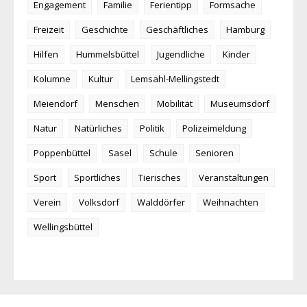
Engagement
Familie
Ferientipp
Formsache
Freizeit
Geschichte
Geschäftliches
Hamburg
Hilfen
Hummelsbüttel
Jugendliche
Kinder
Kolumne
Kultur
Lemsahl-Mellingstedt
Meiendorf
Menschen
Mobilität
Museumsdorf
Natur
Natürliches
Politik
Polizeimeldung
Poppenbüttel
Sasel
Schule
Senioren
Sport
Sportliches
Tierisches
Veranstaltungen
Verein
Volksdorf
Walddörfer
Weihnachten
Wellingsbüttel