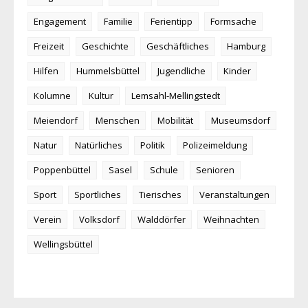
Engagement
Familie
Ferientipp
Formsache
Freizeit
Geschichte
Geschäftliches
Hamburg
Hilfen
Hummelsbüttel
Jugendliche
Kinder
Kolumne
Kultur
Lemsahl-Mellingstedt
Meiendorf
Menschen
Mobilität
Museumsdorf
Natur
Natürliches
Politik
Polizeimeldung
Poppenbüttel
Sasel
Schule
Senioren
Sport
Sportliches
Tierisches
Veranstaltungen
Verein
Volksdorf
Walddörfer
Weihnachten
Wellingsbüttel