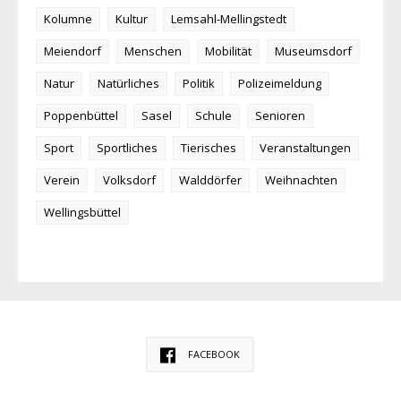
Kolumne
Kultur
Lemsahl-Mellingstedt
Meiendorf
Menschen
Mobilität
Museumsdorf
Natur
Natürliches
Politik
Polizeimeldung
Poppenbüttel
Sasel
Schule
Senioren
Sport
Sportliches
Tierisches
Veranstaltungen
Verein
Volksdorf
Walddörfer
Weihnachten
Wellingsbüttel
FACEBOOK