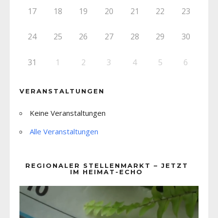
17
18
19
20
21
22
23
24
25
26
27
28
29
30
31
1
2
3
4
5
6
VERANSTALTUNGEN
Keine Veranstaltungen
Alle Veranstaltungen
REGIONALER STELLENMARKT – JETZT
IM HEIMAT-ECHO
Video-
Player