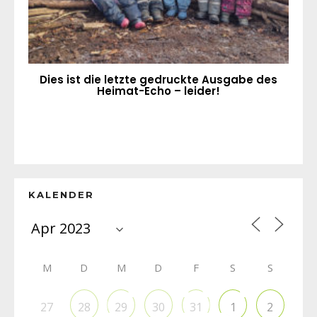
Dies ist die letzte gedruckte Ausgabe des
Heimat-Echo – leider!
KALENDER
M
D
M
D
F
S
S
27
28
29
30
31
1
2