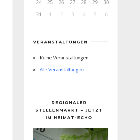
24
25
26
27
28
29
30
31
1
2
3
4
5
6
VERANSTALTUNGEN
Keine Veranstaltungen
Alle Veranstaltungen
REGIONALER
STELLENMARKT – JETZT
IM HEIMAT-ECHO
Video-