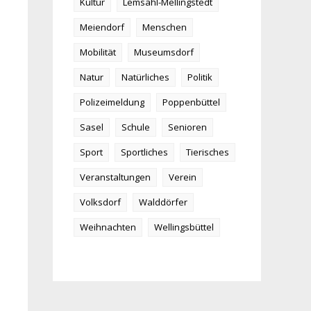
Kultur
Lemsahl-Mellingstedt
Meiendorf
Menschen
Mobilität
Museumsdorf
Natur
Natürliches
Politik
Polizeimeldung
Poppenbüttel
Sasel
Schule
Senioren
Sport
Sportliches
Tierisches
Veranstaltungen
Verein
Volksdorf
Walddörfer
Weihnachten
Wellingsbüttel