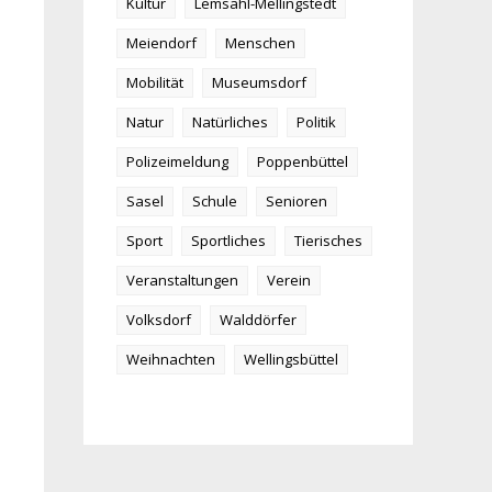
Kultur
Lemsahl-Mellingstedt
Meiendorf
Menschen
Mobilität
Museumsdorf
Natur
Natürliches
Politik
Polizeimeldung
Poppenbüttel
Sasel
Schule
Senioren
Sport
Sportliches
Tierisches
Veranstaltungen
Verein
Volksdorf
Walddörfer
Weihnachten
Wellingsbüttel