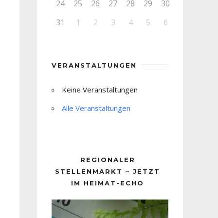
24
25
26
27
28
29
30
31
1
2
3
4
5
6
VERANSTALTUNGEN
Keine Veranstaltungen
Alle Veranstaltungen
REGIONALER
STELLENMARKT – JETZT
IM HEIMAT-ECHO
Video-