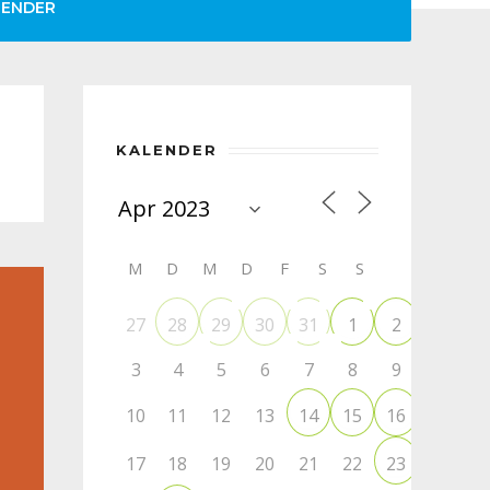
LENDER
KALENDER
M
D
M
D
F
S
S
27
28
29
30
31
1
2
3
4
5
6
7
8
9
10
11
12
13
14
15
16
17
18
19
20
21
22
23