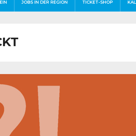
EIN
JOBS IN DER REGION
TICKET-SHOP
KA
CKT