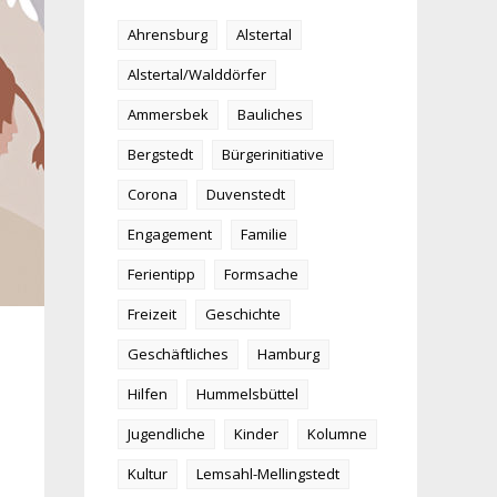
Ahrensburg
Alstertal
Alstertal/Walddörfer
Ammersbek
Bauliches
Bergstedt
Bürgerinitiative
Corona
Duvenstedt
Engagement
Familie
Ferientipp
Formsache
Freizeit
Geschichte
Geschäftliches
Hamburg
Hilfen
Hummelsbüttel
Jugendliche
Kinder
Kolumne
Kultur
Lemsahl-Mellingstedt