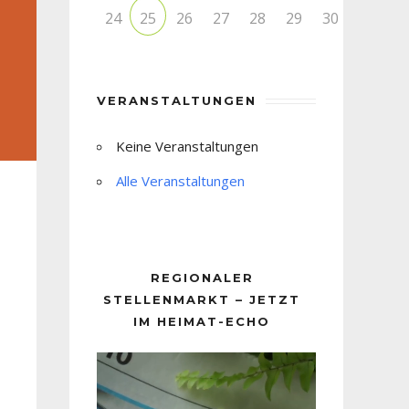
24
26
27
28
29
30
25
VERANSTALTUNGEN
Keine Veranstaltungen
Alle Veranstaltungen
REGIONALER
STELLENMARKT – JETZT
IM HEIMAT-ECHO
Video-
Player