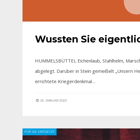
Wussten Sie eigentl
HUMMELSBÜTTEL Eichenlaub, Stahlhelm, Marschgep
abgelegt. Darüber in Stein gemeißelt „Unsern H
errichtete Kriegerdenkmal…
25. JANUAR 2023
FÜR SIE ENTDECKT