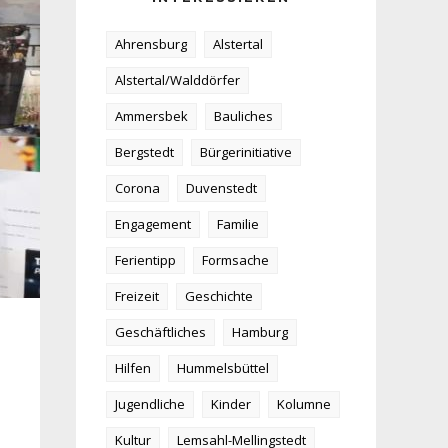
Ahrensburg
Alstertal
Alstertal/Walddörfer
Ammersbek
Bauliches
Bergstedt
Bürgerinitiative
Corona
Duvenstedt
Engagement
Familie
Ferientipp
Formsache
Freizeit
Geschichte
Geschäftliches
Hamburg
Hilfen
Hummelsbüttel
Jugendliche
Kinder
Kolumne
Kultur
Lemsahl-Mellingstedt