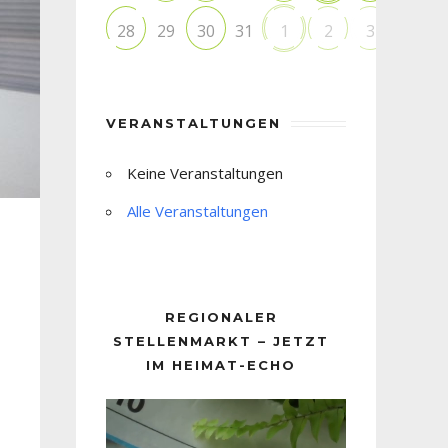
29
31
28
30
1
2
3
VERANSTALTUNGEN
Keine Veranstaltungen
Alle Veranstaltungen
REGIONALER
STELLENMARKT – JETZT
IM HEIMAT-ECHO
Video-
Player