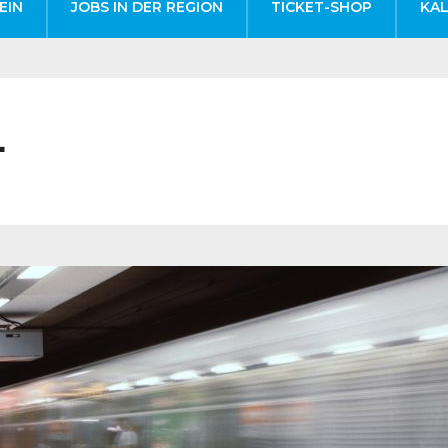
EIN
JOBS IN DER REGION
TICKET-SHOP
KA
L