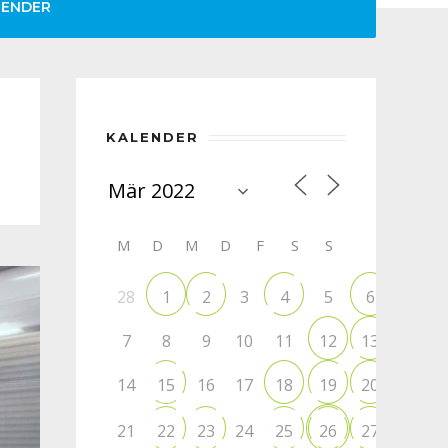
LENDER
KALENDER
M
D
M
D
F
S
S
28
3
5
1
2
4
6
7
8
9
10
11
12
13
14
16
17
15
18
19
20
21
24
22
23
25
26
27