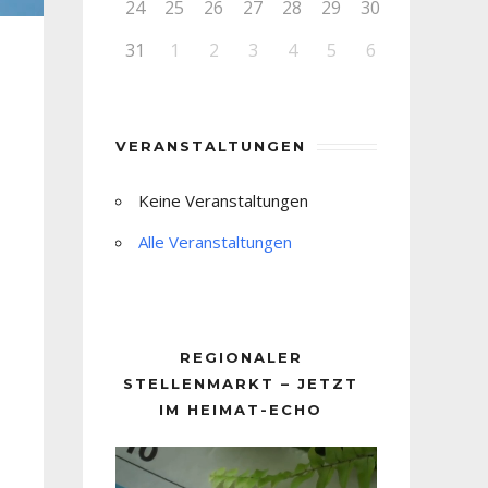
24
25
26
27
28
29
30
31
1
2
3
4
5
6
VERANSTALTUNGEN
Keine Veranstaltungen
Alle Veranstaltungen
REGIONALER
STELLENMARKT – JETZT
IM HEIMAT-ECHO
Video-