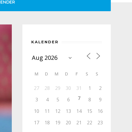
LENDER
KALENDER
M
D
M
D
F
S
S
27
28
29
30
31
1
2
7
3
4
5
6
8
9
10
11
12
13
14
15
16
17
18
19
20
21
22
23