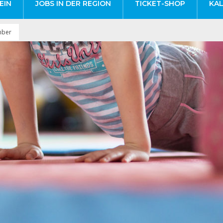
EIN
JOBS IN DER REGION
TICKET-SHOP
KA
mber