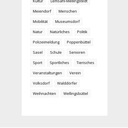
Kultur
Lemsahl-Mellingstedt
Meiendorf
Menschen
Mobilität
Museumsdorf
Natur
Natürliches
Politik
Polizeimeldung
Poppenbüttel
Sasel
Schule
Senioren
Sport
Sportliches
Tierisches
Veranstaltungen
Verein
Volksdorf
Walddörfer
Weihnachten
Wellingsbüttel