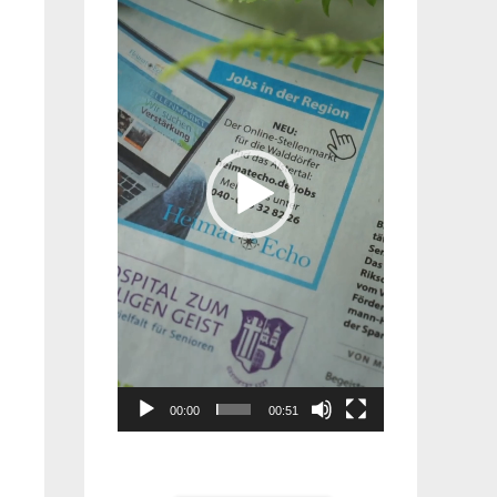
Player
00:00
00:51