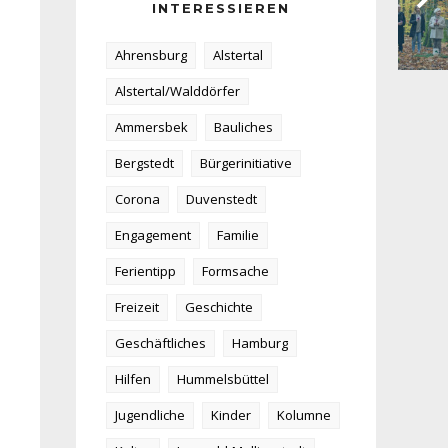
INTERESSIEREN
Ahrensburg
Alstertal
Alstertal/Walddörfer
Ammersbek
Bauliches
Bergstedt
Bürgerinitiative
Corona
Duvenstedt
Engagement
Familie
Ferientipp
Formsache
Freizeit
Geschichte
Geschäftliches
Hamburg
Hilfen
Hummelsbüttel
Jugendliche
Kinder
Kolumne