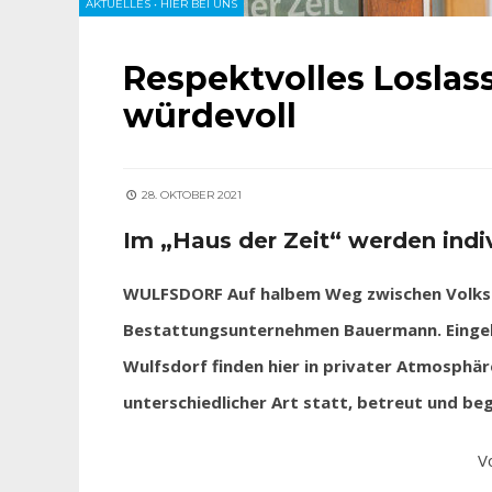
AKTUELLES
•
HIER BEI UNS
Respektvolles Loslass
würdevoll
28. OKTOBER 2021
Im „Haus der Zeit“ werden ind
WULFSDORF Auf halbem Weg zwischen Volksdo
Bestattungsunternehmen Bauermann. Eingebe
Wulfsdorf finden hier in privater Atmosphäre
unterschiedlicher Art statt, betreut und b
V