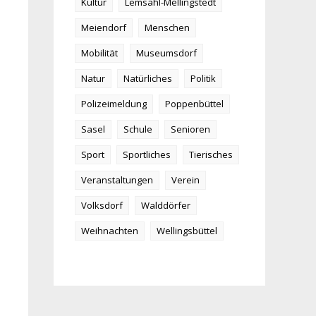
Kultur
Lemsahl-Mellingstedt
Meiendorf
Menschen
Mobilität
Museumsdorf
Natur
Natürliches
Politik
Polizeimeldung
Poppenbüttel
Sasel
Schule
Senioren
Sport
Sportliches
Tierisches
Veranstaltungen
Verein
Volksdorf
Walddörfer
Weihnachten
Wellingsbüttel