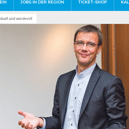
EIN
JOBS IN DER REGION
TICKET-SHOP
KA
iduell und würdevoll