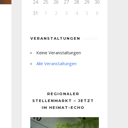
24
25
26
27
28
29
30
31
1
2
3
4
5
6
VERANSTALTUNGEN
Keine Veranstaltungen
Alle Veranstaltungen
REGIONALER
STELLENMARKT – JETZT
IM HEIMAT-ECHO
Video-