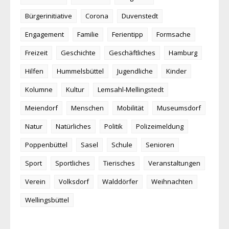
Bürgerinitiative
Corona
Duvenstedt
Engagement
Familie
Ferientipp
Formsache
Freizeit
Geschichte
Geschäftliches
Hamburg
Hilfen
Hummelsbüttel
Jugendliche
Kinder
Kolumne
Kultur
Lemsahl-Mellingstedt
Meiendorf
Menschen
Mobilität
Museumsdorf
Natur
Natürliches
Politik
Polizeimeldung
Poppenbüttel
Sasel
Schule
Senioren
Sport
Sportliches
Tierisches
Veranstaltungen
Verein
Volksdorf
Walddörfer
Weihnachten
Wellingsbüttel