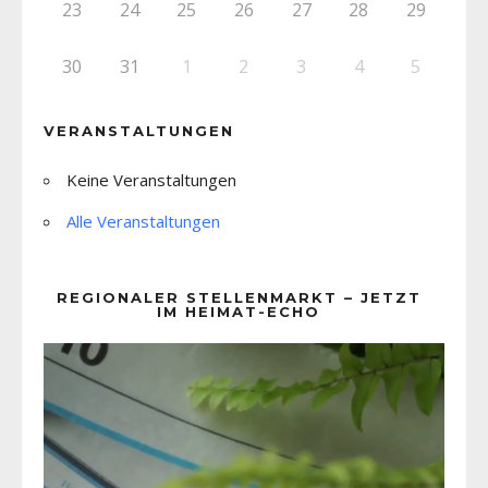
23
24
25
26
27
28
29
30
31
1
2
3
4
5
VERANSTALTUNGEN
Keine Veranstaltungen
Alle Veranstaltungen
REGIONALER STELLENMARKT – JETZT
IM HEIMAT-ECHO
Video-
Player