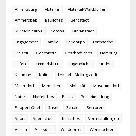
Ahrensburg
Alstertal
Alstertal/Walddörfer
Ammersbek
Bauliches
Bergstedt
Bürgerinitiative
Corona
Duvenstedt
Engagement
Familie
Ferientipp
Formsache
Freizeit
Geschichte
Geschäftliches
Hamburg
Hilfen
Hummelsbüttel
Jugendliche
Kinder
Kolumne
Kultur
Lemsahl-Mellingstedt
Meiendorf
Menschen
Mobilität
Museumsdorf
Natur
Natürliches
Politik
Polizeimeldung
Poppenbüttel
Sasel
Schule
Senioren
Sport
Sportliches
Tierisches
Veranstaltungen
Verein
Volksdorf
Walddörfer
Weihnachten