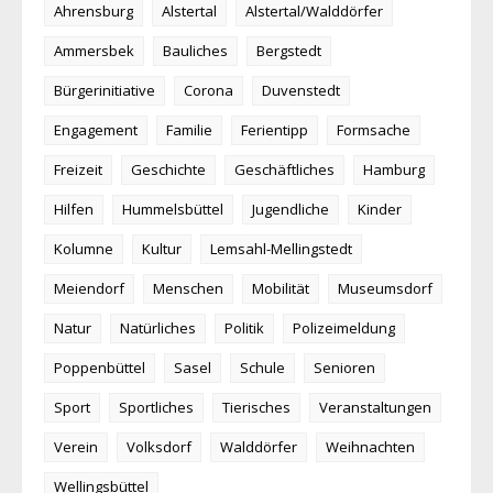
Ahrensburg
Alstertal
Alstertal/Walddörfer
Ammersbek
Bauliches
Bergstedt
Bürgerinitiative
Corona
Duvenstedt
Engagement
Familie
Ferientipp
Formsache
Freizeit
Geschichte
Geschäftliches
Hamburg
Hilfen
Hummelsbüttel
Jugendliche
Kinder
Kolumne
Kultur
Lemsahl-Mellingstedt
Meiendorf
Menschen
Mobilität
Museumsdorf
Natur
Natürliches
Politik
Polizeimeldung
Poppenbüttel
Sasel
Schule
Senioren
Sport
Sportliches
Tierisches
Veranstaltungen
Verein
Volksdorf
Walddörfer
Weihnachten
Wellingsbüttel