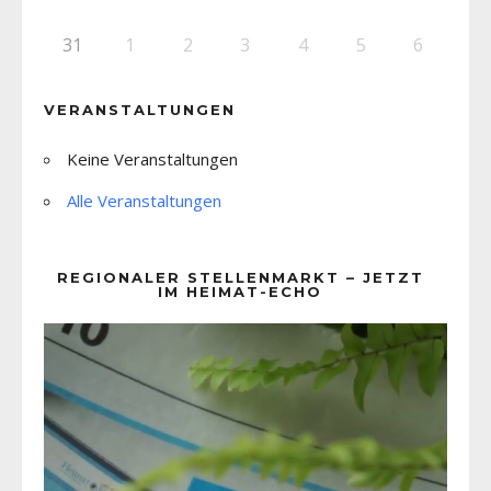
31
1
2
3
4
5
6
VERANSTALTUNGEN
Keine Veranstaltungen
Alle Veranstaltungen
REGIONALER STELLENMARKT – JETZT
IM HEIMAT-ECHO
Video-
Player