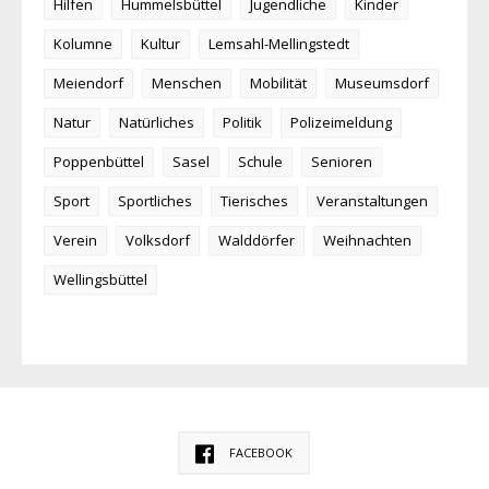
Hilfen
Hummelsbüttel
Jugendliche
Kinder
Kolumne
Kultur
Lemsahl-Mellingstedt
Meiendorf
Menschen
Mobilität
Museumsdorf
Natur
Natürliches
Politik
Polizeimeldung
Poppenbüttel
Sasel
Schule
Senioren
Sport
Sportliches
Tierisches
Veranstaltungen
Verein
Volksdorf
Walddörfer
Weihnachten
Wellingsbüttel
FACEBOOK