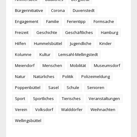
Bürgerinitiative
Corona
Duvenstedt
Engagement
Familie
Ferientipp
Formsache
Freizeit
Geschichte
Geschäftliches
Hamburg
Hilfen
Hummelsbüttel
Jugendliche
Kinder
Kolumne
Kultur
Lemsahl-Mellingstedt
Meiendorf
Menschen
Mobilität
Museumsdorf
Natur
Natürliches
Politik
Polizeimeldung
Poppenbüttel
Sasel
Schule
Senioren
Sport
Sportliches
Tierisches
Veranstaltungen
Verein
Volksdorf
Walddörfer
Weihnachten
Wellingsbüttel