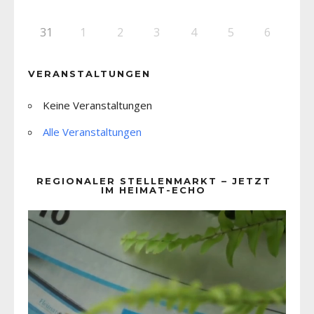
31
1
2
3
4
5
6
VERANSTALTUNGEN
Keine Veranstaltungen
Alle Veranstaltungen
REGIONALER STELLENMARKT – JETZT
IM HEIMAT-ECHO
Video-
Player