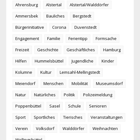
Ahrensburg
Alstertal
Alstertal/Walddörfer
Ammersbek
Bauliches
Bergstedt
Bürgerinitiative
Corona
Duvenstedt
Engagement
Familie
Ferientipp
Formsache
Freizeit
Geschichte
Geschäftliches
Hamburg
Hilfen
Hummelsbüttel
Jugendliche
Kinder
Kolumne
Kultur
Lemsahl-Mellingstedt
Meiendorf
Menschen
Mobilität
Museumsdorf
Natur
Natürliches
Politik
Polizeimeldung
Poppenbüttel
Sasel
Schule
Senioren
Sport
Sportliches
Tierisches
Veranstaltungen
Verein
Volksdorf
Walddörfer
Weihnachten
Wellingsbüttel