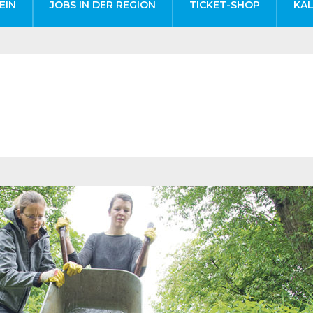
EIN
JOBS IN DER REGION
TICKET-SHOP
KA