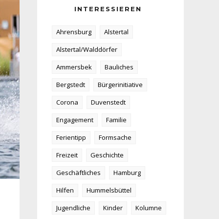
INTERESSIEREN
Ahrensburg
Alstertal
Alstertal/Walddörfer
Ammersbek
Bauliches
Bergstedt
Bürgerinitiative
Corona
Duvenstedt
Engagement
Familie
Ferientipp
Formsache
Freizeit
Geschichte
Geschäftliches
Hamburg
Hilfen
Hummelsbüttel
Jugendliche
Kinder
Kolumne