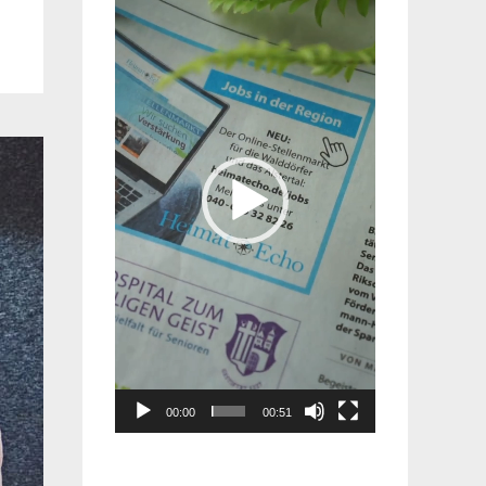
Player
00:00
00:51