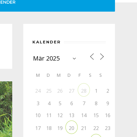
LENDER
KALENDER
M
D
M
D
F
S
S
24
25
26
27
1
2
28
3
4
5
6
7
8
9
10
11
12
13
14
15
16
17
18
19
21
22
23
20