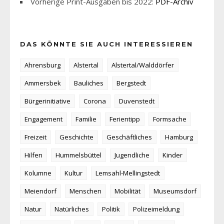
Vorherige Print-Ausgaben bis 2022:
PDF-Archiv
DAS KÖNNTE SIE AUCH INTERESSIEREN
Ahrensburg
Alstertal
Alstertal/Walddörfer
Ammersbek
Bauliches
Bergstedt
Bürgerinitiative
Corona
Duvenstedt
Engagement
Familie
Ferientipp
Formsache
Freizeit
Geschichte
Geschäftliches
Hamburg
Hilfen
Hummelsbüttel
Jugendliche
Kinder
Kolumne
Kultur
Lemsahl-Mellingstedt
Meiendorf
Menschen
Mobilität
Museumsdorf
Natur
Natürliches
Politik
Polizeimeldung