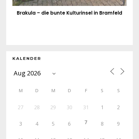
Brakula – die bunte Kulturinsel in Bramfeld
KALENDER
M
D
M
D
F
S
S
27
28
29
30
31
1
2
7
3
4
5
6
8
9