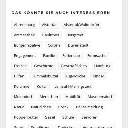
DAS KÖNNTE SIE AUCH INTERESSIEREN
Ahrensburg
Alstertal
Alstertal/Walddörfer
Ammersbek
Bauliches
Bergstedt
Bürgerinitiative
Corona
Duvenstedt
Engagement
Familie
Ferientipp
Formsache
Freizeit
Geschichte
Geschäftliches
Hamburg
Hilfen
Hummelsbüttel
Jugendliche
Kinder
Kolumne
Kultur
Lemsahl-Mellingstedt
Meiendorf
Menschen
Mobilität
Museumsdorf
Natur
Natürliches
Politik
Polizeimeldung
Poppenbüttel
Sasel
Schule
Senioren
Sport
Sportliches
Tierisches
Veranstaltungen