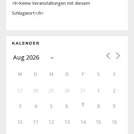
<li>Keine Veranstaltungen mit diesem
Schlagwort</li>
KALENDER
M
D
M
D
F
S
S
27
28
29
30
31
1
2
7
3
4
5
6
8
9
10
11
12
13
14
15
16