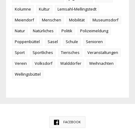
Kolumne
Kultur
Lemsahl-Mellingstedt
Meiendorf
Menschen
Mobilität
Museumsdorf
Natur
Natürliches
Politik
Polizeimeldung
Poppenbüttel
Sasel
Schule
Senioren
Sport
Sportliches
Tierisches
Veranstaltungen
Verein
Volksdorf
Walddörfer
Weihnachten
Wellingsbüttel
FACEBOOK