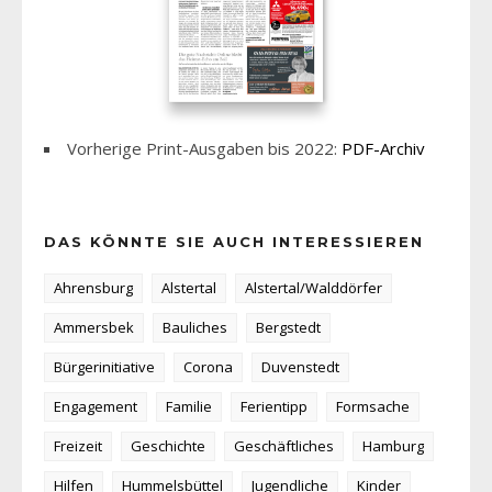
Vorherige Print-Ausgaben bis 2022:
PDF-Archiv
DAS KÖNNTE SIE AUCH INTERESSIEREN
Ahrensburg
Alstertal
Alstertal/Walddörfer
Ammersbek
Bauliches
Bergstedt
Bürgerinitiative
Corona
Duvenstedt
Engagement
Familie
Ferientipp
Formsache
Freizeit
Geschichte
Geschäftliches
Hamburg
Hilfen
Hummelsbüttel
Jugendliche
Kinder