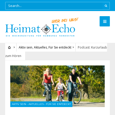
Aktiv sein
,
Aktuelles
,
Für Sie entdeckt
Podcast: Kurzurlaub
zum Hören
AKTIV SEIN
•
AKTUELLES
•
FÜR SIE ENTDECKT