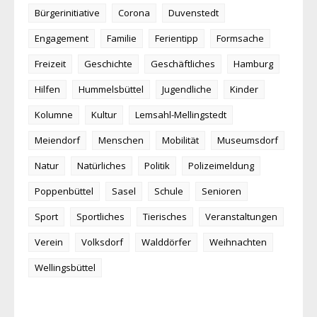
Bürgerinitiative
Corona
Duvenstedt
Engagement
Familie
Ferientipp
Formsache
Freizeit
Geschichte
Geschäftliches
Hamburg
Hilfen
Hummelsbüttel
Jugendliche
Kinder
Kolumne
Kultur
Lemsahl-Mellingstedt
Meiendorf
Menschen
Mobilität
Museumsdorf
Natur
Natürliches
Politik
Polizeimeldung
Poppenbüttel
Sasel
Schule
Senioren
Sport
Sportliches
Tierisches
Veranstaltungen
Verein
Volksdorf
Walddörfer
Weihnachten
Wellingsbüttel