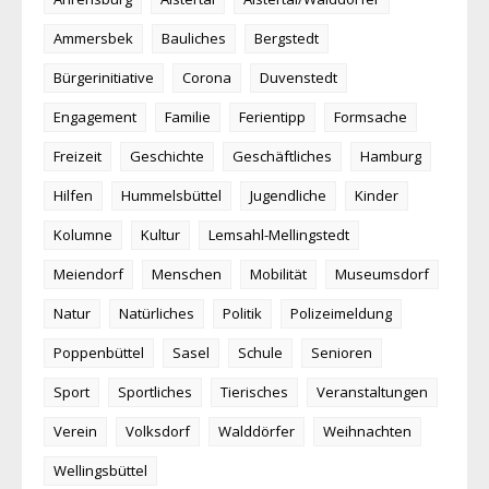
Ammersbek
Bauliches
Bergstedt
Bürgerinitiative
Corona
Duvenstedt
Engagement
Familie
Ferientipp
Formsache
Freizeit
Geschichte
Geschäftliches
Hamburg
Hilfen
Hummelsbüttel
Jugendliche
Kinder
Kolumne
Kultur
Lemsahl-Mellingstedt
Meiendorf
Menschen
Mobilität
Museumsdorf
Natur
Natürliches
Politik
Polizeimeldung
Poppenbüttel
Sasel
Schule
Senioren
Sport
Sportliches
Tierisches
Veranstaltungen
Verein
Volksdorf
Walddörfer
Weihnachten
Wellingsbüttel