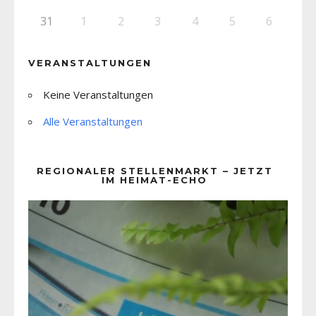
31
1
2
3
4
5
6
VERANSTALTUNGEN
Keine Veranstaltungen
Alle Veranstaltungen
REGIONALER STELLENMARKT – JETZT
IM HEIMAT-ECHO
Video-
Player