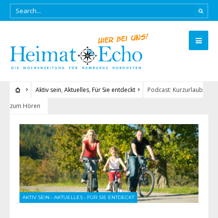
Aktiv sein
,
Aktuelles
,
Für Sie entdeckt
Podcast: Kurzurlaub
zum Hören
AKTIV SEIN
•
AKTUELLES
•
FÜR SIE ENTDECKT