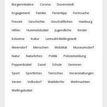
Bürgerinitiative
Corona
Duvenstedt
Engagement
Familie
Ferientipp
Formsache
Freizeit
Geschichte
Geschäftliches
Hamburg
Hilfen
Hummelsbüttel
Jugendliche
Kinder
Kolumne
Kultur
Lemsahl-Mellingstedt
Meiendorf
Menschen
Mobilität
Museumsdorf
Natur
Natürliches
Politik
Polizeimeldung
Poppenbüttel
Sasel
Schule
Senioren
Sport
Sportliches
Tierisches
Veranstaltungen
Verein
Volksdorf
Walddörfer
Weihnachten
Wellingsbüttel