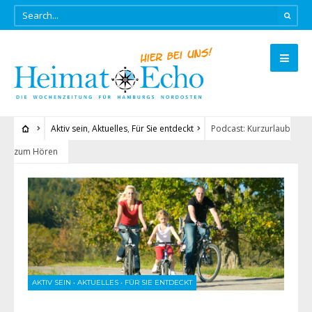
Aktiv sein
,
Aktuelles
,
Für Sie entdeckt
Podcast: Kurzurlaub
zum Hören
AKTIV SEIN
•
AKTUELLES
•
FÜR SIE ENTDECKT