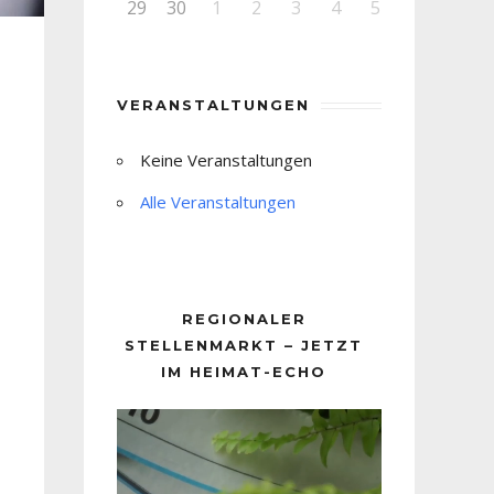
29
30
1
2
3
4
5
VERANSTALTUNGEN
Keine Veranstaltungen
Alle Veranstaltungen
REGIONALER
STELLENMARKT – JETZT
IM HEIMAT-ECHO
Video-
Player