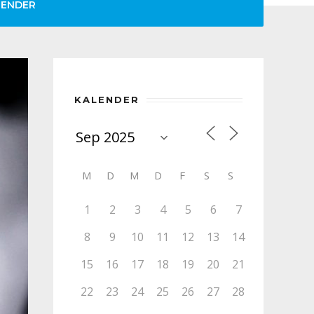
LENDER
KALENDER
M
D
M
D
F
S
S
1
2
3
4
5
6
7
8
9
10
11
12
13
14
15
16
17
18
19
20
21
22
23
24
25
26
27
28