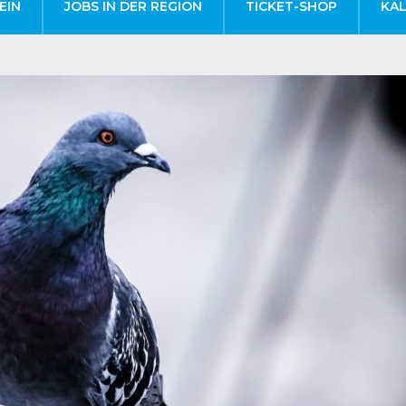
EIN
JOBS IN DER REGION
TICKET-SHOP
KA