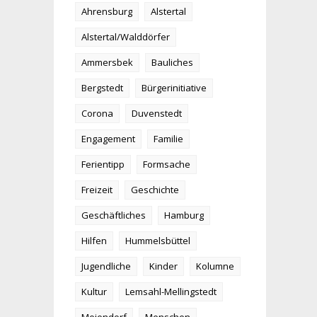
Ahrensburg
Alstertal
Alstertal/Walddörfer
Ammersbek
Bauliches
Bergstedt
Bürgerinitiative
Corona
Duvenstedt
Engagement
Familie
Ferientipp
Formsache
Freizeit
Geschichte
Geschäftliches
Hamburg
Hilfen
Hummelsbüttel
Jugendliche
Kinder
Kolumne
Kultur
Lemsahl-Mellingstedt