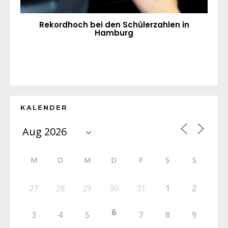
Rekordhoch bei den Schülerzahlen in
Hamburg
KALENDER
M
D
M
D
F
S
S
27
28
29
30
31
1
2
6
3
4
5
7
8
9