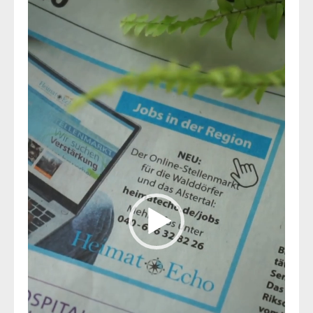
Video-
Player