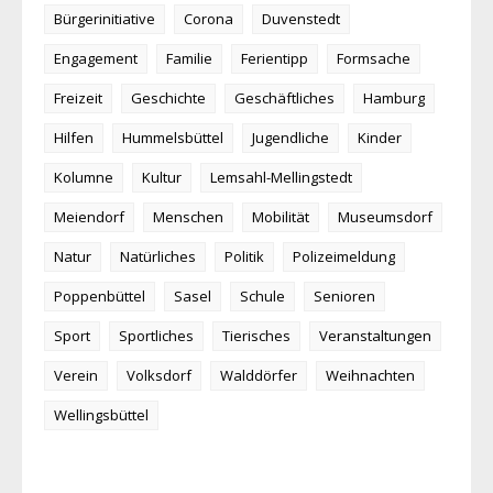
Bürgerinitiative
Corona
Duvenstedt
Engagement
Familie
Ferientipp
Formsache
Freizeit
Geschichte
Geschäftliches
Hamburg
Hilfen
Hummelsbüttel
Jugendliche
Kinder
Kolumne
Kultur
Lemsahl-Mellingstedt
Meiendorf
Menschen
Mobilität
Museumsdorf
Natur
Natürliches
Politik
Polizeimeldung
Poppenbüttel
Sasel
Schule
Senioren
Sport
Sportliches
Tierisches
Veranstaltungen
Verein
Volksdorf
Walddörfer
Weihnachten
Wellingsbüttel