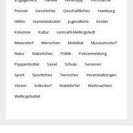
Engagement
Familie
Ferientipp
Formsache
Freizeit
Geschichte
Geschäftliches
Hamburg
Hilfen
Hummelsbüttel
Jugendliche
Kinder
Kolumne
Kultur
Lemsahl-Mellingstedt
Meiendorf
Menschen
Mobilität
Museumsdorf
Natur
Natürliches
Politik
Polizeimeldung
Poppenbüttel
Sasel
Schule
Senioren
Sport
Sportliches
Tierisches
Veranstaltungen
Verein
Volksdorf
Walddörfer
Weihnachten
Wellingsbüttel