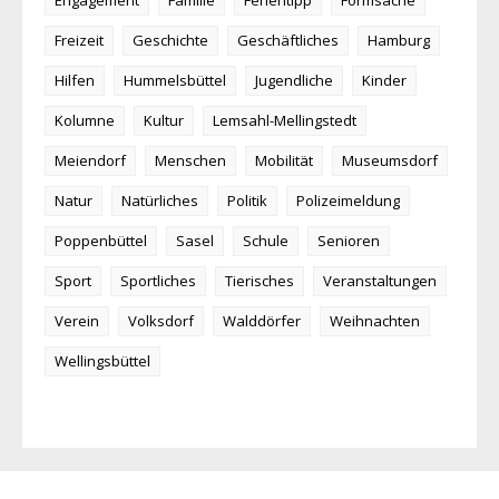
Engagement
Familie
Ferientipp
Formsache
Freizeit
Geschichte
Geschäftliches
Hamburg
Hilfen
Hummelsbüttel
Jugendliche
Kinder
Kolumne
Kultur
Lemsahl-Mellingstedt
Meiendorf
Menschen
Mobilität
Museumsdorf
Natur
Natürliches
Politik
Polizeimeldung
Poppenbüttel
Sasel
Schule
Senioren
Sport
Sportliches
Tierisches
Veranstaltungen
Verein
Volksdorf
Walddörfer
Weihnachten
Wellingsbüttel