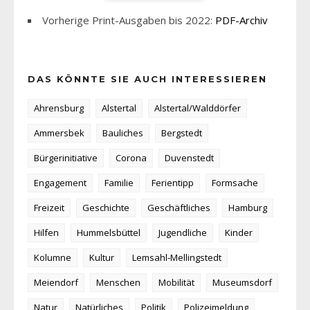
Vorherige Print-Ausgaben bis 2022:
PDF-Archiv
DAS KÖNNTE SIE AUCH INTERESSIEREN
Ahrensburg
Alstertal
Alstertal/Walddörfer
Ammersbek
Bauliches
Bergstedt
Bürgerinitiative
Corona
Duvenstedt
Engagement
Familie
Ferientipp
Formsache
Freizeit
Geschichte
Geschäftliches
Hamburg
Hilfen
Hummelsbüttel
Jugendliche
Kinder
Kolumne
Kultur
Lemsahl-Mellingstedt
Meiendorf
Menschen
Mobilität
Museumsdorf
Natur
Natürliches
Politik
Polizeimeldung