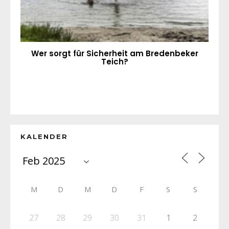
Wer sorgt für Sicherheit am Bredenbeker
Teich?
KALENDER
M
D
M
D
F
S
S
27
28
29
30
31
1
2