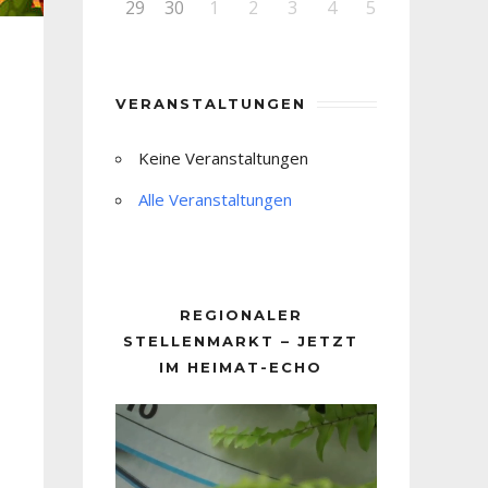
29
30
1
2
3
4
5
VERANSTALTUNGEN
Keine Veranstaltungen
Alle Veranstaltungen
REGIONALER
STELLENMARKT – JETZT
IM HEIMAT-ECHO
Video-
Player