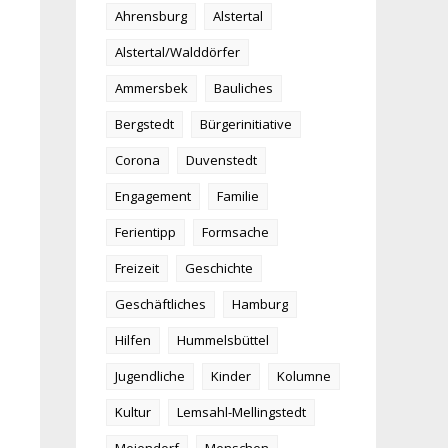
Ahrensburg
Alstertal
Alstertal/Walddörfer
Ammersbek
Bauliches
Bergstedt
Bürgerinitiative
Corona
Duvenstedt
Engagement
Familie
Ferientipp
Formsache
Freizeit
Geschichte
Geschäftliches
Hamburg
Hilfen
Hummelsbüttel
Jugendliche
Kinder
Kolumne
Kultur
Lemsahl-Mellingstedt