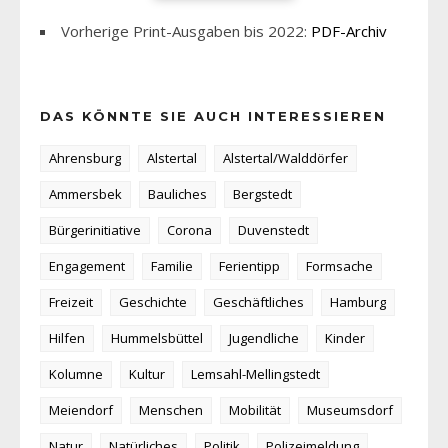
Vorherige Print-Ausgaben bis 2022:
PDF-Archiv
DAS KÖNNTE SIE AUCH INTERESSIEREN
Ahrensburg
Alstertal
Alstertal/Walddörfer
Ammersbek
Bauliches
Bergstedt
Bürgerinitiative
Corona
Duvenstedt
Engagement
Familie
Ferientipp
Formsache
Freizeit
Geschichte
Geschäftliches
Hamburg
Hilfen
Hummelsbüttel
Jugendliche
Kinder
Kolumne
Kultur
Lemsahl-Mellingstedt
Meiendorf
Menschen
Mobilität
Museumsdorf
Natur
Natürliches
Politik
Polizeimeldung