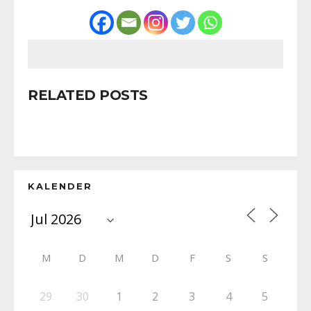
RELATED POSTS
KALENDER
M
D
M
D
F
S
S
29
30
1
2
3
4
5