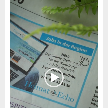
Video-
Player