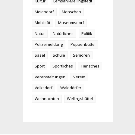
Kultur
Lemsahl-Mellingstedt
Meiendorf
Menschen
Mobilität
Museumsdorf
Natur
Natürliches
Politik
Polizeimeldung
Poppenbüttel
Sasel
Schule
Senioren
Sport
Sportliches
Tierisches
Veranstaltungen
Verein
Volksdorf
Walddörfer
Weihnachten
Wellingsbüttel