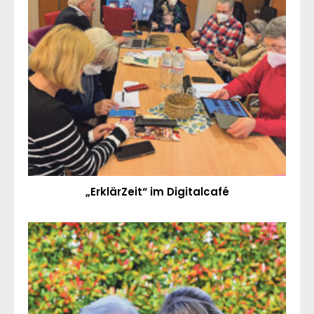
„ErklärZeit“ im Digitalcafé