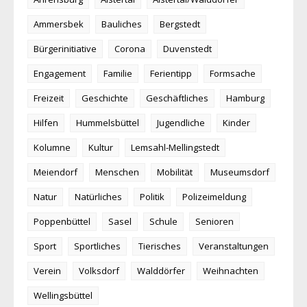
Ammersbek
Bauliches
Bergstedt
Bürgerinitiative
Corona
Duvenstedt
Engagement
Familie
Ferientipp
Formsache
Freizeit
Geschichte
Geschäftliches
Hamburg
Hilfen
Hummelsbüttel
Jugendliche
Kinder
Kolumne
Kultur
Lemsahl-Mellingstedt
Meiendorf
Menschen
Mobilität
Museumsdorf
Natur
Natürliches
Politik
Polizeimeldung
Poppenbüttel
Sasel
Schule
Senioren
Sport
Sportliches
Tierisches
Veranstaltungen
Verein
Volksdorf
Walddörfer
Weihnachten
Wellingsbüttel