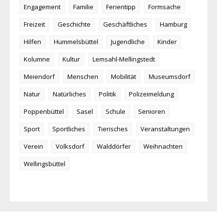
Engagement
Familie
Ferientipp
Formsache
Freizeit
Geschichte
Geschäftliches
Hamburg
Hilfen
Hummelsbüttel
Jugendliche
Kinder
Kolumne
Kultur
Lemsahl-Mellingstedt
Meiendorf
Menschen
Mobilität
Museumsdorf
Natur
Natürliches
Politik
Polizeimeldung
Poppenbüttel
Sasel
Schule
Senioren
Sport
Sportliches
Tierisches
Veranstaltungen
Verein
Volksdorf
Walddörfer
Weihnachten
Wellingsbüttel