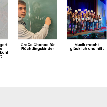
gert
Große Chance für
Musik macht
te
Flüchtlingskinder
glücklich und hilft
rkunft
t