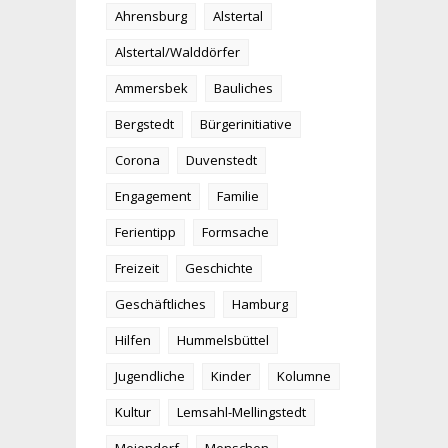
Ahrensburg
Alstertal
Alstertal/Walddörfer
Ammersbek
Bauliches
Bergstedt
Bürgerinitiative
Corona
Duvenstedt
Engagement
Familie
Ferientipp
Formsache
Freizeit
Geschichte
Geschäftliches
Hamburg
Hilfen
Hummelsbüttel
Jugendliche
Kinder
Kolumne
Kultur
Lemsahl-Mellingstedt