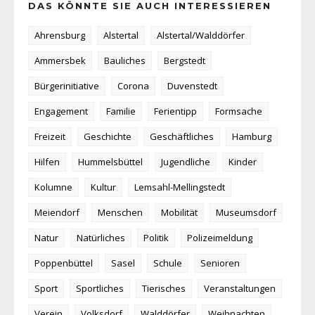
DAS KÖNNTE SIE AUCH INTERESSIEREN
Ahrensburg
Alstertal
Alstertal/Walddörfer
Ammersbek
Bauliches
Bergstedt
Bürgerinitiative
Corona
Duvenstedt
Engagement
Familie
Ferientipp
Formsache
Freizeit
Geschichte
Geschäftliches
Hamburg
Hilfen
Hummelsbüttel
Jugendliche
Kinder
Kolumne
Kultur
Lemsahl-Mellingstedt
Meiendorf
Menschen
Mobilität
Museumsdorf
Natur
Natürliches
Politik
Polizeimeldung
Poppenbüttel
Sasel
Schule
Senioren
Sport
Sportliches
Tierisches
Veranstaltungen
Verein
Volksdorf
Walddörfer
Weihnachten