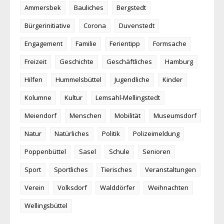
Ammersbek
Bauliches
Bergstedt
Bürgerinitiative
Corona
Duvenstedt
Engagement
Familie
Ferientipp
Formsache
Freizeit
Geschichte
Geschäftliches
Hamburg
Hilfen
Hummelsbüttel
Jugendliche
Kinder
Kolumne
Kultur
Lemsahl-Mellingstedt
Meiendorf
Menschen
Mobilität
Museumsdorf
Natur
Natürliches
Politik
Polizeimeldung
Poppenbüttel
Sasel
Schule
Senioren
Sport
Sportliches
Tierisches
Veranstaltungen
Verein
Volksdorf
Walddörfer
Weihnachten
Wellingsbüttel