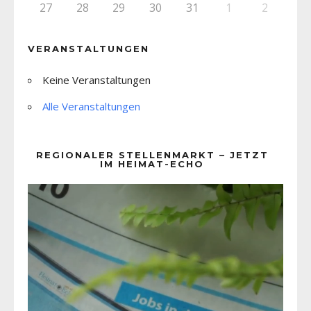
27
28
29
30
31
1
2
VERANSTALTUNGEN
Keine Veranstaltungen
Alle Veranstaltungen
REGIONALER STELLENMARKT – JETZT
IM HEIMAT-ECHO
Video-
Player