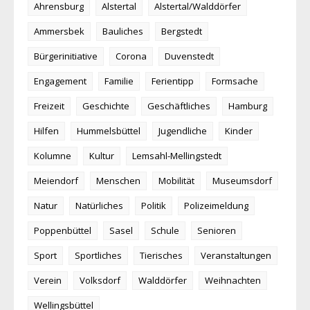
Ahrensburg
Alstertal
Alstertal/Walddörfer
Ammersbek
Bauliches
Bergstedt
Bürgerinitiative
Corona
Duvenstedt
Engagement
Familie
Ferientipp
Formsache
Freizeit
Geschichte
Geschäftliches
Hamburg
Hilfen
Hummelsbüttel
Jugendliche
Kinder
Kolumne
Kultur
Lemsahl-Mellingstedt
Meiendorf
Menschen
Mobilität
Museumsdorf
Natur
Natürliches
Politik
Polizeimeldung
Poppenbüttel
Sasel
Schule
Senioren
Sport
Sportliches
Tierisches
Veranstaltungen
Verein
Volksdorf
Walddörfer
Weihnachten
Wellingsbüttel