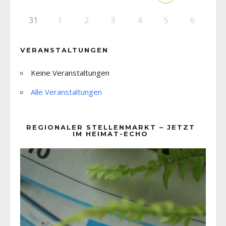
31
1
2
3
4
5
6
VERANSTALTUNGEN
Keine Veranstaltungen
Alle Veranstaltungen
REGIONALER STELLENMARKT – JETZT
IM HEIMAT-ECHO
Video-
Player