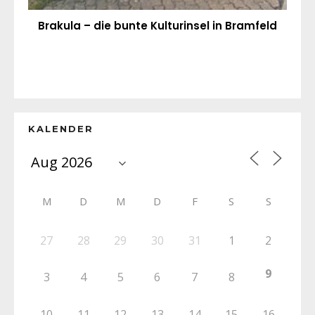
Brakula – die bunte Kulturinsel in Bramfeld
KALENDER
M
D
M
D
F
S
S
27
28
29
30
31
1
2
9
3
4
5
6
7
8
10
11
12
13
14
15
16