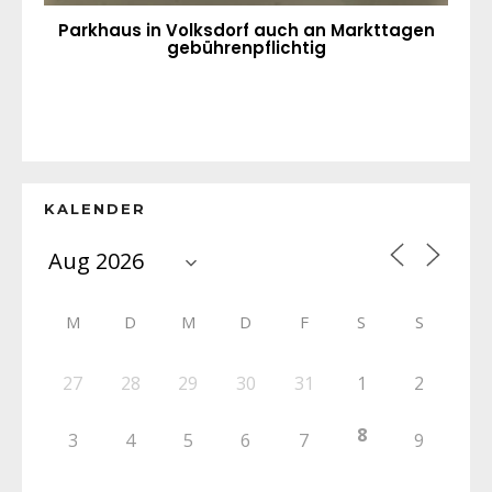
Parkhaus in Volksdorf auch an Markttagen
gebührenpflichtig
KALENDER
M
D
M
D
F
S
S
27
28
29
30
31
1
2
8
3
4
5
6
7
9