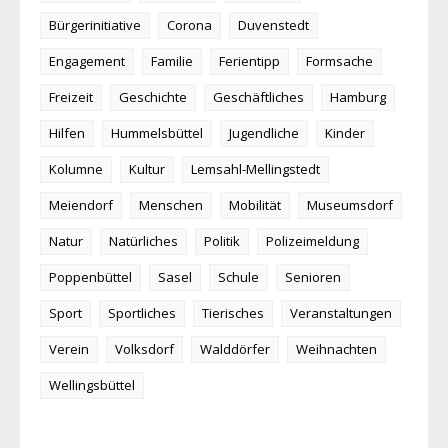
Bürgerinitiative
Corona
Duvenstedt
Engagement
Familie
Ferientipp
Formsache
Freizeit
Geschichte
Geschäftliches
Hamburg
Hilfen
Hummelsbüttel
Jugendliche
Kinder
Kolumne
Kultur
Lemsahl-Mellingstedt
Meiendorf
Menschen
Mobilität
Museumsdorf
Natur
Natürliches
Politik
Polizeimeldung
Poppenbüttel
Sasel
Schule
Senioren
Sport
Sportliches
Tierisches
Veranstaltungen
Verein
Volksdorf
Walddörfer
Weihnachten
Wellingsbüttel