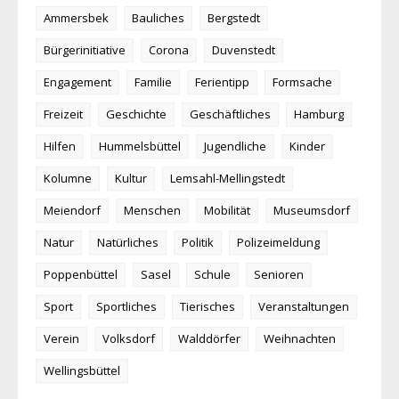
Ammersbek
Bauliches
Bergstedt
Bürgerinitiative
Corona
Duvenstedt
Engagement
Familie
Ferientipp
Formsache
Freizeit
Geschichte
Geschäftliches
Hamburg
Hilfen
Hummelsbüttel
Jugendliche
Kinder
Kolumne
Kultur
Lemsahl-Mellingstedt
Meiendorf
Menschen
Mobilität
Museumsdorf
Natur
Natürliches
Politik
Polizeimeldung
Poppenbüttel
Sasel
Schule
Senioren
Sport
Sportliches
Tierisches
Veranstaltungen
Verein
Volksdorf
Walddörfer
Weihnachten
Wellingsbüttel