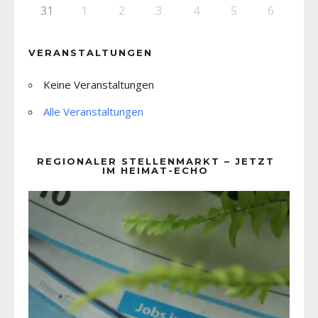
31
1
2
3
4
5
6
VERANSTALTUNGEN
Keine Veranstaltungen
Alle Veranstaltungen
REGIONALER STELLENMARKT – JETZT
IM HEIMAT-ECHO
Video-
Player