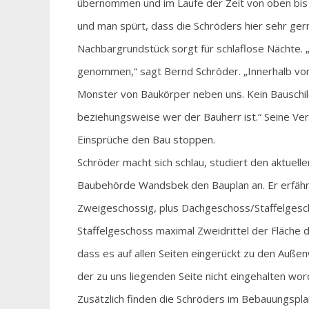
übernommen und im Laufe der Zeit von oben bis u
und man spürt, dass die Schröders hier sehr ge
Nachbargrundstück sorgt für schlaflose Nächte. „
genommen,“ sagt Bernd Schröder. „Innerhalb vo
Monster von Baukörper neben uns. Kein Bauschild
beziehungsweise wer der Bauherr ist.“ Seine Ve
Einsprüche den Bau stoppen.
Schröder macht sich schlau, studiert den aktuel
Baubehörde Wandsbek den Bauplan an. Er erfähr
Zweigeschossig, plus Dachgeschoss/Staffelgesch
Staffelgeschoss maximal Zweidrittel der Fläche 
dass es auf allen Seiten eingerückt zu den Außen
der zu uns liegenden Seite nicht eingehalten wor
Zusätzlich finden die Schröders im Bebauungspl