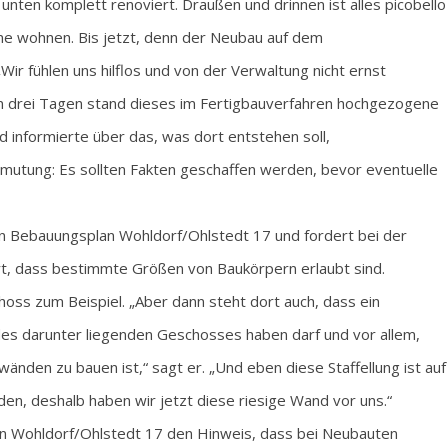
nten komplett renoviert. Draußen und drinnen ist alles picobello
rne wohnen. Bis jetzt, denn der Neubau auf dem
Wir fühlen uns hilflos und von der Verwaltung nicht ernst
n drei Tagen stand dieses im Fertigbauverfahren hochgezogene
 informierte über das, was dort entstehen soll,
rmutung: Es sollten Fakten geschaffen werden, bevor eventuelle
len Bebauungsplan Wohldorf/Ohlstedt 17 und fordert bei der
t, dass bestimmte Größen von Baukörpern erlaubt sind.
oss zum Beispiel. „Aber dann steht dort auch, dass ein
des darunter liegenden Geschosses haben darf und vor allem,
wänden zu bauen ist,“ sagt er. „Und eben diese Staffellung ist auf
den, deshalb haben wir jetzt diese riesige Wand vor uns.“
an Wohldorf/Ohlstedt 17 den Hinweis, dass bei Neubauten