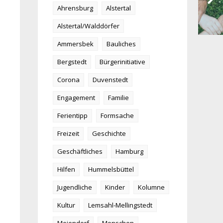
Ahrensburg
Alstertal
Alstertal/Walddörfer
Ammersbek
Bauliches
Bergstedt
Bürgerinitiative
Corona
Duvenstedt
Engagement
Familie
Ferientipp
Formsache
Freizeit
Geschichte
Geschäftliches
Hamburg
Hilfen
Hummelsbüttel
Jugendliche
Kinder
Kolumne
Kultur
Lemsahl-Mellingstedt