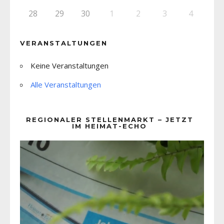
28
29
30
1
2
3
4
VERANSTALTUNGEN
Keine Veranstaltungen
Alle Veranstaltungen
REGIONALER STELLENMARKT – JETZT
IM HEIMAT-ECHO
Video-
Player