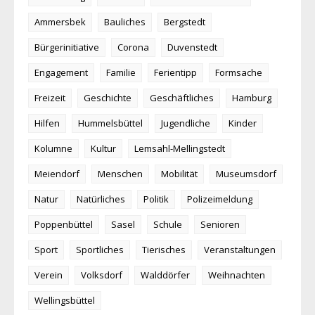
Ammersbek
Bauliches
Bergstedt
Bürgerinitiative
Corona
Duvenstedt
Engagement
Familie
Ferientipp
Formsache
Freizeit
Geschichte
Geschäftliches
Hamburg
Hilfen
Hummelsbüttel
Jugendliche
Kinder
Kolumne
Kultur
Lemsahl-Mellingstedt
Meiendorf
Menschen
Mobilität
Museumsdorf
Natur
Natürliches
Politik
Polizeimeldung
Poppenbüttel
Sasel
Schule
Senioren
Sport
Sportliches
Tierisches
Veranstaltungen
Verein
Volksdorf
Walddörfer
Weihnachten
Wellingsbüttel