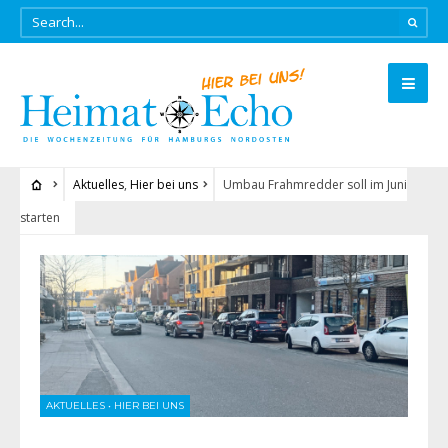
Aktuelles
,
Hier bei uns
Umbau Frahmredder soll im Juni
starten
AKTUELLES
•
HIER BEI UNS