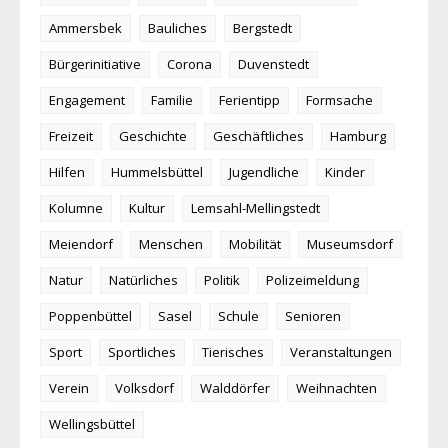
Ammersbek
Bauliches
Bergstedt
Bürgerinitiative
Corona
Duvenstedt
Engagement
Familie
Ferientipp
Formsache
Freizeit
Geschichte
Geschäftliches
Hamburg
Hilfen
Hummelsbüttel
Jugendliche
Kinder
Kolumne
Kultur
Lemsahl-Mellingstedt
Meiendorf
Menschen
Mobilität
Museumsdorf
Natur
Natürliches
Politik
Polizeimeldung
Poppenbüttel
Sasel
Schule
Senioren
Sport
Sportliches
Tierisches
Veranstaltungen
Verein
Volksdorf
Walddörfer
Weihnachten
Wellingsbüttel