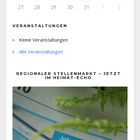
27
28
29
30
31
1
2
VERANSTALTUNGEN
Keine Veranstaltungen
Alle Veranstaltungen
REGIONALER STELLENMARKT – JETZT
IM HEIMAT-ECHO
Video-
Player